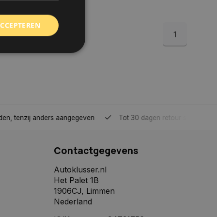
ACCEPTEREN
1
rd
elding en
tenzij anders aangegeven
Tot 30 dagen retour sturen.
 toestemming van de
ookies op de website
Contactgegevens
identificatiecode
e op de website. De
eilige en
Autoklusser.nl
e behouden, ervoor
Het Palet 1B
f item selecties
r pagina. Het slaat
1906CJ, Limmen
Nederland
derscheid te
 is gunstig voor de