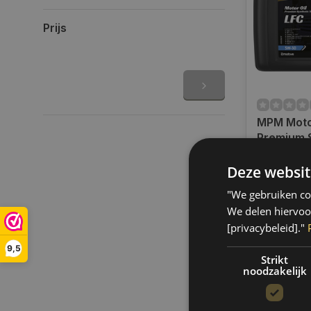
Prijs
MPM Moto
Premium S
Truck | 20
Op voorra
05020LF
Deze websit
Indien voor
verzending
"We gebruiken coo
werkdagen.
We delen hiervoo
gratis verz
[privacybeleid]."
BE)
9,5
€211,75
Strikt
noodzakelijk
Vergelij