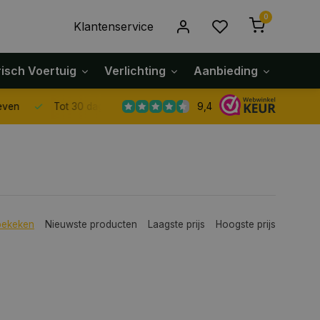
0
Klantenservice
risch Voertuig
Verlichting
Aanbieding
Klach
9,4
Tot 30 dagen retour sturen.
bekeken
Nieuwste producten
Laagste prijs
Hoogste prijs