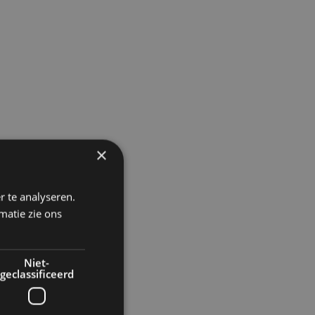
×
r te analyseren.
matie zie ons
Niet-
geclassificeerd