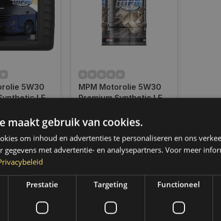
rolie 5W30
MPM Motorolie 5W30
ynthetic LFC
Premium Synthetic LFC
 Liter |
Truck | 205 Liter |
ad
Op voorraad
C
05205LFC
e maakt gebruik van cookies.
radig,
Indien voorradig,
 binnen 2 a 3
verzending binnen 2 a 3
kies om inhoud en advertenties te personaliseren en ons verkee
 Boven de 50,-
werkdagen. Boven de 50,-
r gegevens met advertentie- en analysepartners. Voor meer infor
ending. (NL &
gratis verzending. (NL &
Privacybeleid
BE)
€1.904,55
Prestatie
Targeting
Functioneel
k
Vergelijk