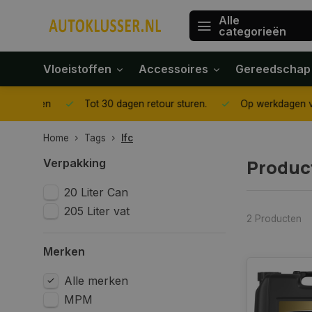
Alle
categorieën
Vloeistoffen
Accessoires
Gereedschap
gegeven
Tot 30 dagen retour sturen.
Op werkdagen voor 1
Home
Tags
lfc
Produc
Verpakking
20 Liter Can
205 Liter vat
2 Producten
Merken
Alle merken
MPM