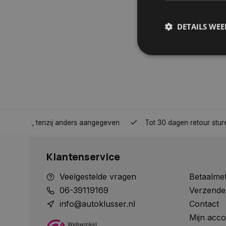
DETAILS WE
S
Strikt noodzakelijke
accountbeheer. De we
Naam
nden, tenzij anders aangegeven
Tot 30 dagen retour sturen.
COOKIELAW_STATS
Klantenservice
session_id
Veelgestelde vragen
Betaalme
06-39119169
Verzende
info@autoklusser.nl
Contact
Mijn acco
__cf_bm