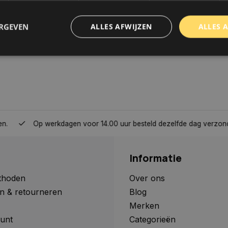
ERGEVEN
ALLES AFWIJZEN
ALLES 
trikt noodzakelijk
Prestatie
Targeting
Functioneel
Niet-geclassificee
 cookies maken de kernfunctionaliteiten van de website mogelijk, zoals gebruikersaanm
bsite kan niet goed worden gebruikt zonder de strikt noodzakelijke cookies.
Aanbieder
/
Domein
Vervaldatum
Omschrijving
Op werkdagen voor 14.00 uur besteld dezelfde dag verzonden, 
www.autoklusser.nl
1 jaar
Dit cookie wordt gebruikt om de
gebruiker voor het gebruik van c
te onthouden.
Informatie
www.autoklusser.nl
29 minuten
Dit cookie wordt gebruikt om een 
53 seconden
op te slaan voor uw huidige sessi
sessie ID wordt gebruikt om een v
thoden
Over ons
consistente gebruikerservaring t
n & retourneren
Blog
te zorgen dat pagina wijzigingen o
worden onthouden van pagina naa
Merken
geen persoonlijke gegevens op.
unt
Categorieën
29 minuten
Deze cookie wordt gebruikt om on
Cloudflare Inc.
Google Privacy Policy
57 seconden
maken tussen mensen en bots. Dit
.webshopapp.com