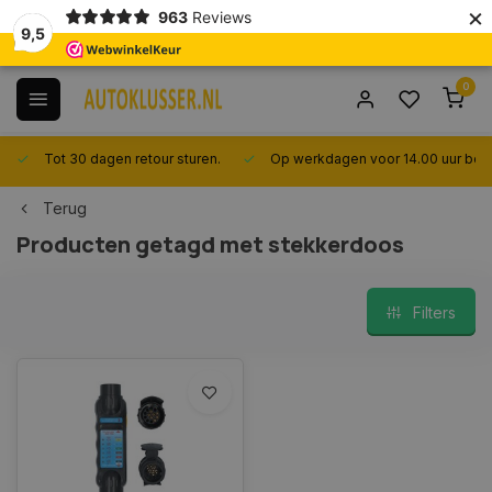
×
963
Reviews
9,5
0
Tot 30 dagen retour sturen.
Op werkdagen voor 14.00 uur best
Terug
Producten getagd met stekkerdoos
Filters