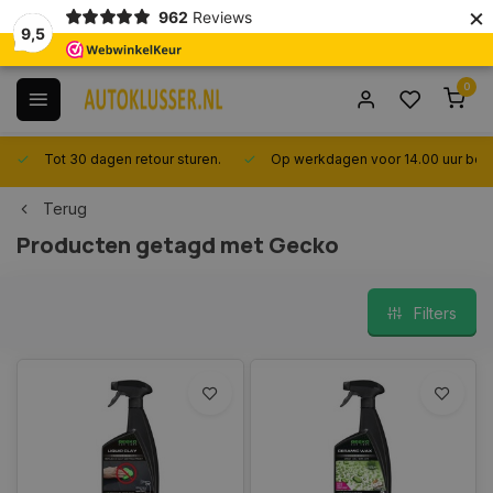
×
962
Reviews
9,5
0
Tot 30 dagen retour sturen.
Op werkdagen voor 14.00 uur best
Terug
Producten getagd met Gecko
Filters