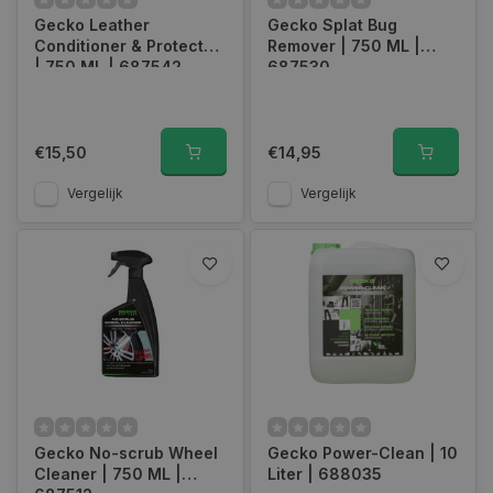
Gecko Leather
Gecko Splat Bug
Conditioner & Protector
Remover | 750 ML |
| 750 ML | 687542
687530
€15,50
€14,95
Vergelijk
Vergelijk
Gecko No-scrub Wheel
Gecko Power-Clean | 10
Cleaner | 750 ML |
Liter | 688035