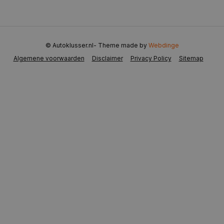
YouTube
weken
.youtube.com
© Autoklusser.nl
- Theme made by
Webdinge
Algemene voorwaarden
Disclaimer
Privacy Policy
Sitemap
COOKIELAW
www.autoklusser.nl
1 jaar