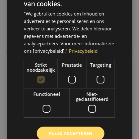
Op voorraad
Op voorraad
van cookies.
Indien voorradig, verzending
Indien voorradig, verzending
binnen 2 a 3 werkdagen.
binnen 2 a 3 werkdagen.
"We gebruiken cookies om inhoud en
Boven de 50,- gratis
Boven de 50,- gratis
verzending. (NL & BE)
verzending. (NL & BE)
advertenties te personaliseren en ons
verkeer te analyseren. We delen hiervoor
€13,95
€19,25
gegevens met advertentie- en
Vergelijk
analysepartners. Voor meer informatie zie
Vergelijk
ons [privacybeleid]."
Privacybeleid
Strikt
Prestatie
Targeting
noodzakelijk
Functioneel
Niet-
geclassificeerd
Gecko Dashboard
Gecko Leather & Jeans
Cleaner Lemon | 750
Transfer Remover | 750
ML | 687581
ML | 687536
ALLES ACCEPTEREN
Op voorraad
Op voorraad
Indien voorradig, verzending
Indien voorradig, verzending